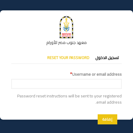
تجاوز
إلى
المحتوى
الرئيسي
معهد جنوب مصر للأورام
التبويبات
تسجيل الدخول
RESET YOUR PASSWORD
الأساسية
Username or email address
Password reset instructions will be sent to your registered
email address.