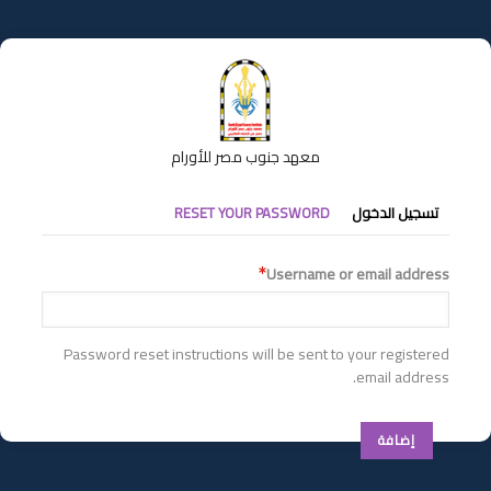
تجاوز
إلى
المحتوى
الرئيسي
معهد جنوب مصر للأورام
التبويبات
تسجيل الدخول
RESET YOUR PASSWORD
الأساسية
Username or email address
Password reset instructions will be sent to your registered
email address.