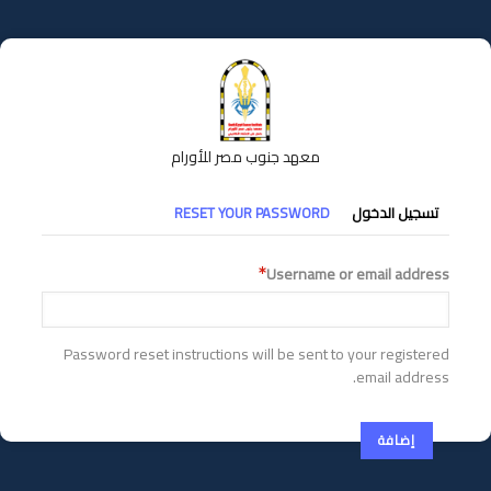
تجاوز
إلى
المحتوى
الرئيسي
معهد جنوب مصر للأورام
التبويبات
تسجيل الدخول
RESET YOUR PASSWORD
الأساسية
Username or email address
Password reset instructions will be sent to your registered
email address.