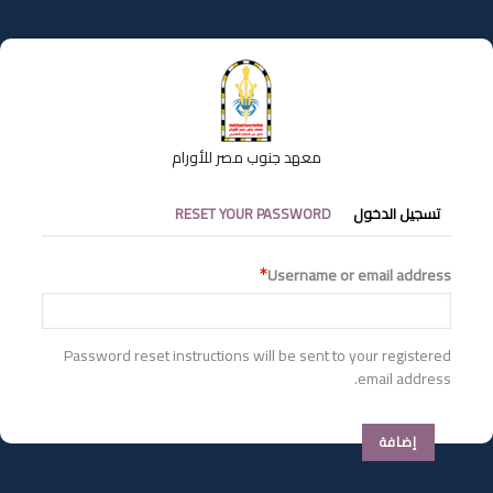
تجاوز
إلى
المحتوى
الرئيسي
معهد جنوب مصر للأورام
التبويبات
تسجيل الدخول
RESET YOUR PASSWORD
الأساسية
Username or email address
Password reset instructions will be sent to your registered
email address.