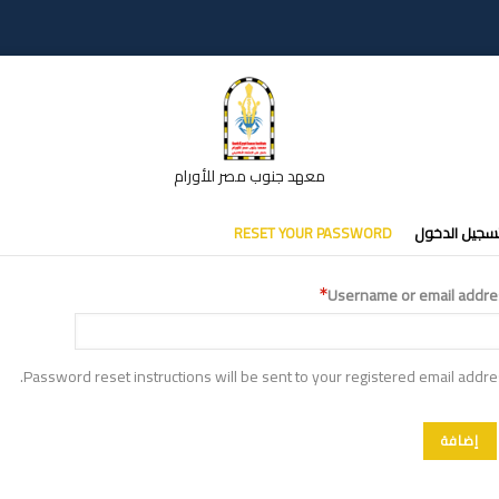
معهد جنوب مصر للأورام
تبويبات
سجيل الدخول
RESET YOUR PASSWORD
أساسية
Username or email addre
Password reset instructions will be sent to your registered email addre