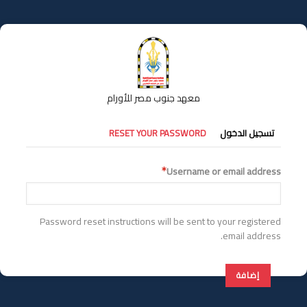
تجاوز
إلى
المحتوى
الرئيسي
معهد جنوب مصر للأورام
التبويبات
تسجيل الدخول
RESET YOUR PASSWORD
الأساسية
Username or email address
Password reset instructions will be sent to your registered
email address.