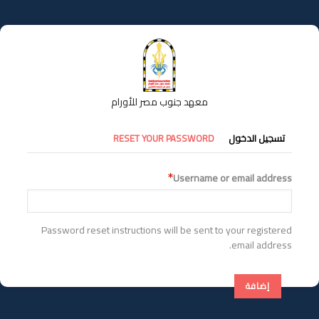
تجاوز
إلى
المحتوى
الرئيسي
معهد جنوب مصر للأورام
التبويبات
تسجيل الدخول
RESET YOUR PASSWORD
الأساسية
Username or email address
Password reset instructions will be sent to your registered
email address.