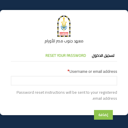
تجاوز
إلى
المحتوى
الرئيسي
معهد جنوب مصر للأورام
التبويبات
تسجيل الدخول
RESET YOUR PASSWORD
الأساسية
Username or email address
Password reset instructions will be sent to your registered
email address.