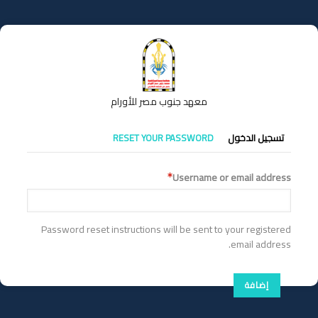
تجاوز
إلى
المحتوى
الرئيسي
معهد جنوب مصر للأورام
التبويبات
تسجيل الدخول
RESET YOUR PASSWORD
الأساسية
Username or email address
Password reset instructions will be sent to your registered
email address.