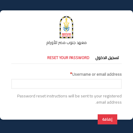
تجاوز
إلى
المحتوى
الرئيسي
معهد جنوب مصر للأورام
التبويبات
تسجيل الدخول
RESET YOUR PASSWORD
الأساسية
Username or email address
Password reset instructions will be sent to your registered
email address.