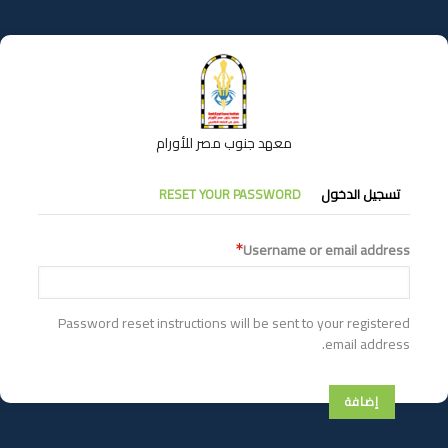
تجاوز
إلى
المحتوى
الرئيسي
معهد جنوب مصر للأورام
التبويبات
تسجيل الدخول
RESET YOUR PASSWORD
الأساسية
Username or email address
Password reset instructions will be sent to your registered
email address.