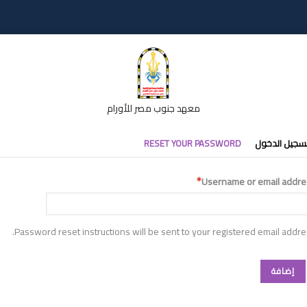
معهد جنوب مصر للأورام
تبويبات
سجيل الدخول
RESET YOUR PASSWORD
أساسية
Username or email addre
Password reset instructions will be sent to your registered email addre