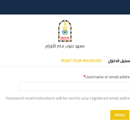
معهد جنوب مصر للأورام
تبويبات
سجيل الدخول
RESET YOUR PASSWORD
أساسية
Username or email addre
Password reset instructions will be sent to your registered email addre