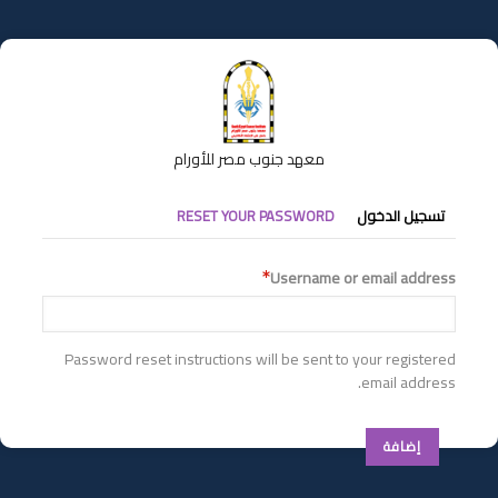
تجاوز
إلى
المحتوى
الرئيسي
معهد جنوب مصر للأورام
التبويبات
تسجيل الدخول
RESET YOUR PASSWORD
الأساسية
Username or email address
Password reset instructions will be sent to your registered
email address.