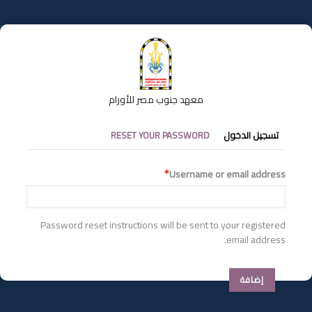
تجاوز
إلى
المحتوى
الرئيسي
معهد جنوب مصر للأورام
التبويبات
تسجيل الدخول
RESET YOUR PASSWORD
الأساسية
Username or email address
Password reset instructions will be sent to your registered
email address.