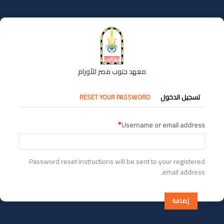
تجاوز
إلى
المحتوى
الرئيسي
معهد جنوب مصر للأورام
التبويبات
تسجيل الدخول
RESET YOUR PASSWORD
الأساسية
Username or email address
Password reset instructions will be sent to your registered
email address.