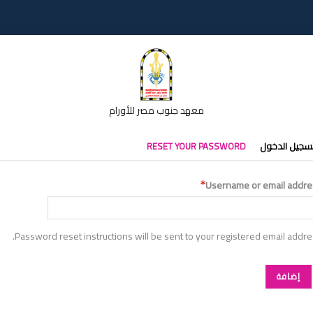
معهد جنوب مصر للأورام
تبويبات
سجيل الدخول
RESET YOUR PASSWORD
أساسية
Username or email addre
Password reset instructions will be sent to your registered email addre