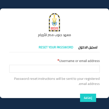
تجاوز
إلى
المحتوى
الرئيسي
معهد جنوب مصر للأورام
التبويبات
تسجيل الدخول
RESET YOUR PASSWORD
الأساسية
Username or email address
Password reset instructions will be sent to your registered
email address.