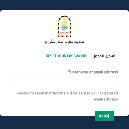
تجاوز
إلى
المحتوى
الرئيسي
معهد جنوب مصر للأورام
التبويبات
تسجيل الدخول
RESET YOUR PASSWORD
الأساسية
Username or email address
Password reset instructions will be sent to your registered
email address.