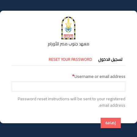
تجاوز
إلى
المحتوى
الرئيسي
معهد جنوب مصر للأورام
التبويبات
تسجيل الدخول
RESET YOUR PASSWORD
الأساسية
Username or email address
Password reset instructions will be sent to your registered
email address.