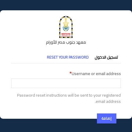
تجاوز
إلى
المحتوى
الرئيسي
معهد جنوب مصر للأورام
التبويبات
تسجيل الدخول
RESET YOUR PASSWORD
الأساسية
Username or email address
Password reset instructions will be sent to your registered
email address.