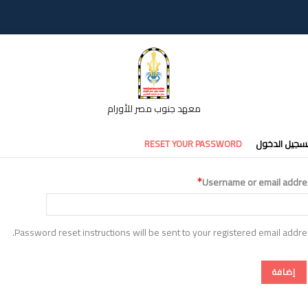
معهد جنوب مصر للأورام
تبويبات
سجيل الدخول
RESET YOUR PASSWORD
أساسية
Username or email addre
Password reset instructions will be sent to your registered email addre