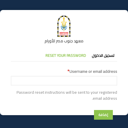
تجاوز
إلى
المحتوى
الرئيسي
معهد جنوب مصر للأورام
التبويبات
تسجيل الدخول
RESET YOUR PASSWORD
الأساسية
Username or email address
Password reset instructions will be sent to your registered
email address.