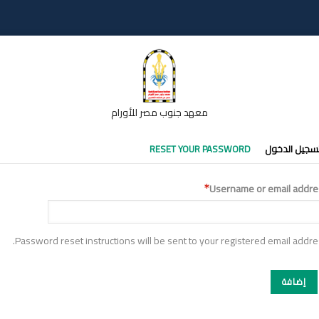
معهد جنوب مصر للأورام
تبويبات
سجيل الدخول
RESET YOUR PASSWORD
أساسية
Username or email addre
Password reset instructions will be sent to your registered email addre