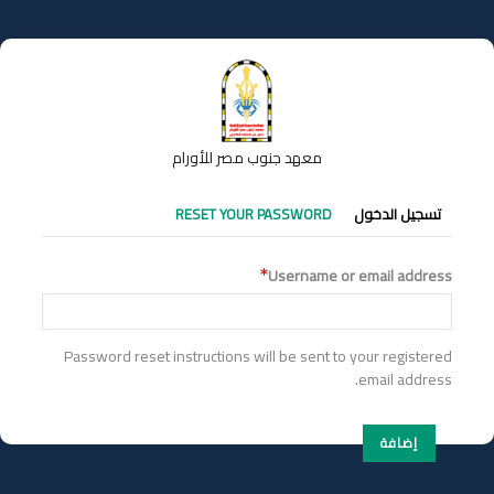
تجاوز
إلى
المحتوى
الرئيسي
معهد جنوب مصر للأورام
التبويبات
تسجيل الدخول
RESET YOUR PASSWORD
الأساسية
Username or email address
Password reset instructions will be sent to your registered
email address.