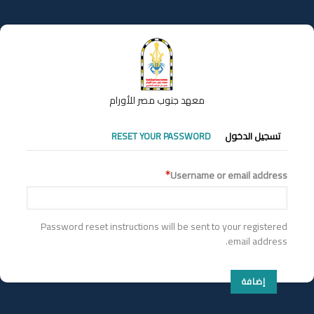
تجاوز
إلى
المحتوى
الرئيسي
معهد جنوب مصر للأورام
التبويبات
تسجيل الدخول
RESET YOUR PASSWORD
الأساسية
Username or email address
Password reset instructions will be sent to your registered
email address.