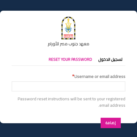
تجاوز
إلى
المحتوى
الرئيسي
معهد جنوب مصر للأورام
التبويبات
تسجيل الدخول
RESET YOUR PASSWORD
الأساسية
Username or email address
Password reset instructions will be sent to your registered
email address.