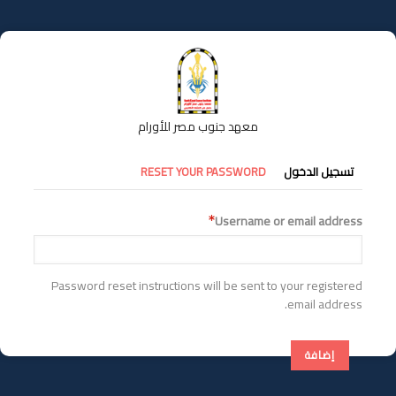
تجاوز
إلى
المحتوى
الرئيسي
معهد جنوب مصر للأورام
التبويبات
تسجيل الدخول
RESET YOUR PASSWORD
الأساسية
Username or email address
Password reset instructions will be sent to your registered
email address.