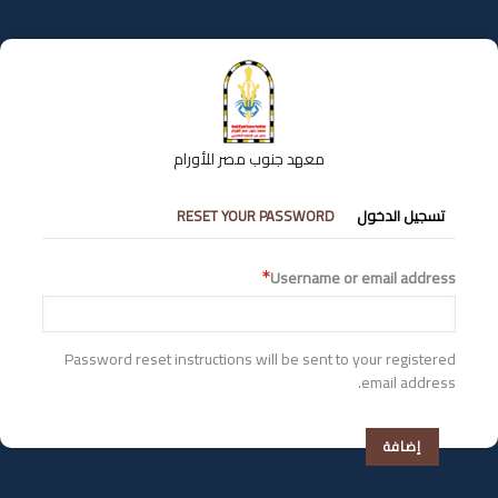
تجاوز
إلى
المحتوى
الرئيسي
معهد جنوب مصر للأورام
التبويبات
تسجيل الدخول
RESET YOUR PASSWORD
الأساسية
Username or email address
Password reset instructions will be sent to your registered
email address.