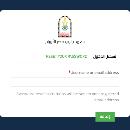
تجاوز
إلى
المحتوى
الرئيسي
معهد جنوب مصر للأورام
التبويبات
تسجيل الدخول
RESET YOUR PASSWORD
الأساسية
Username or email address
Password reset instructions will be sent to your registered
email address.