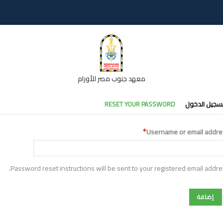
معهد جنوب مصر للأورام
تبويبات
سجيل الدخول
RESET YOUR PASSWORD
أساسية
Username or email addre
Password reset instructions will be sent to your registered email addre