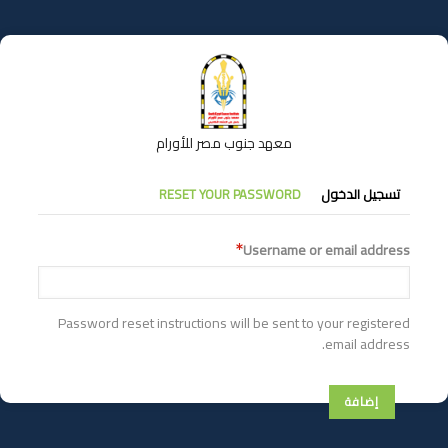
تجاوز
إلى
المحتوى
الرئيسي
معهد جنوب مصر للأورام
التبويبات
تسجيل الدخول
RESET YOUR PASSWORD
الأساسية
Username or email address
Password reset instructions will be sent to your registered
email address.