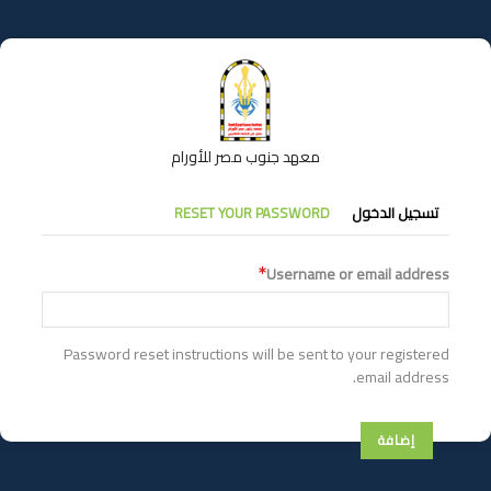
تجاوز
إلى
المحتوى
الرئيسي
معهد جنوب مصر للأورام
التبويبات
تسجيل الدخول
RESET YOUR PASSWORD
الأساسية
Username or email address
Password reset instructions will be sent to your registered
email address.