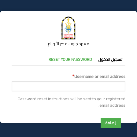
تجاوز
إلى
المحتوى
الرئيسي
معهد جنوب مصر للأورام
التبويبات
تسجيل الدخول
RESET YOUR PASSWORD
الأساسية
Username or email address
Password reset instructions will be sent to your registered
email address.