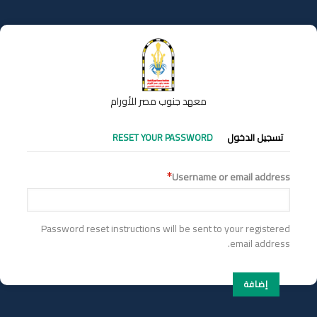
تجاوز
إلى
المحتوى
الرئيسي
معهد جنوب مصر للأورام
التبويبات
تسجيل الدخول
RESET YOUR PASSWORD
الأساسية
Username or email address
Password reset instructions will be sent to your registered
email address.