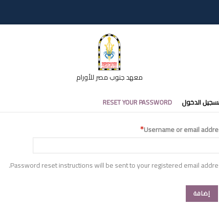
معهد جنوب مصر للأورام
تبويبات
سجيل الدخول
RESET YOUR PASSWORD
أساسية
Username or email addre
Password reset instructions will be sent to your registered email addre