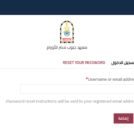
معهد جنوب مصر للأورام
تبويبات
سجيل الدخول
RESET YOUR PASSWORD
أساسية
Username or email addre
Password reset instructions will be sent to your registered email addre