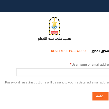
معهد جنوب مصر للأورام
تبويبات
سجيل الدخول
RESET YOUR PASSWORD
أساسية
Username or email addre
Password reset instructions will be sent to your registered email addre