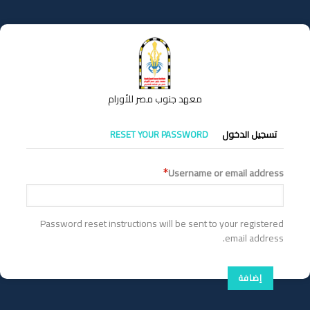
تجاوز
إلى
المحتوى
الرئيسي
معهد جنوب مصر للأورام
التبويبات
تسجيل الدخول
RESET YOUR PASSWORD
الأساسية
Username or email address
Password reset instructions will be sent to your registered
email address.