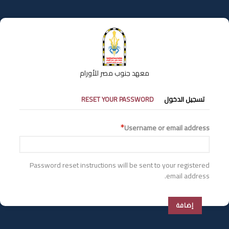
تجاوز
إلى
المحتوى
الرئيسي
معهد جنوب مصر للأورام
التبويبات
تسجيل الدخول
RESET YOUR PASSWORD
الأساسية
Username or email address
Password reset instructions will be sent to your registered
email address.