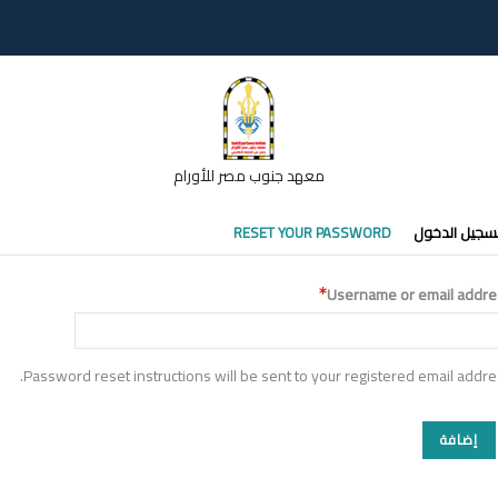
معهد جنوب مصر للأورام
تبويبات
سجيل الدخول
RESET YOUR PASSWORD
أساسية
Username or email addre
Password reset instructions will be sent to your registered email addre