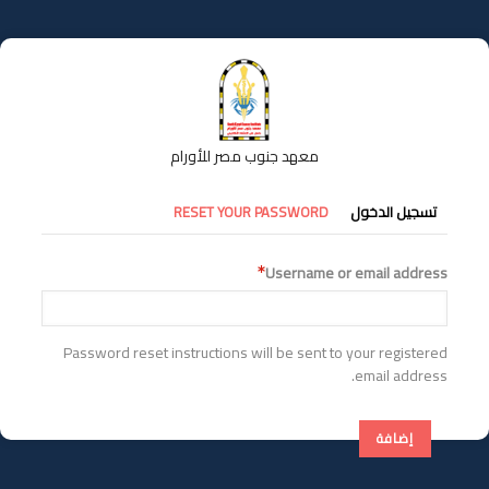
تجاوز
إلى
المحتوى
الرئيسي
معهد جنوب مصر للأورام
التبويبات
تسجيل الدخول
RESET YOUR PASSWORD
الأساسية
Username or email address
Password reset instructions will be sent to your registered
email address.