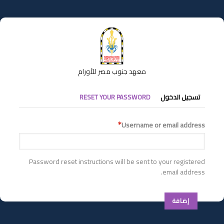
تجاوز
إلى
المحتوى
الرئيسي
معهد جنوب مصر للأورام
التبويبات
تسجيل الدخول
RESET YOUR PASSWORD
الأساسية
Username or email address
Password reset instructions will be sent to your registered
email address.