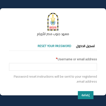
تجاوز
إلى
المحتوى
الرئيسي
معهد جنوب مصر للأورام
التبويبات
تسجيل الدخول
RESET YOUR PASSWORD
الأساسية
Username or email address
Password reset instructions will be sent to your registered
email address.