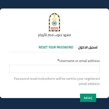
تجاوز
إلى
المحتوى
الرئيسي
معهد جنوب مصر للأورام
التبويبات
تسجيل الدخول
RESET YOUR PASSWORD
الأساسية
Username or email address
Password reset instructions will be sent to your registered
email address.