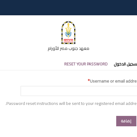
معهد جنوب مصر للأورام
تبويبات
سجيل الدخول
RESET YOUR PASSWORD
أساسية
Username or email addre
Password reset instructions will be sent to your registered email addre