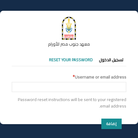
تجاوز
إلى
المحتوى
الرئيسي
معهد جنوب مصر للأورام
التبويبات
تسجيل الدخول
RESET YOUR PASSWORD
الأساسية
Username or email address
Password reset instructions will be sent to your registered
email address.