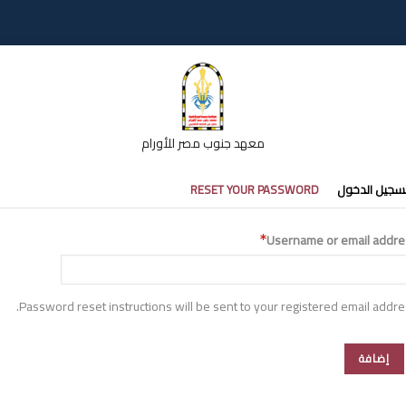
معهد جنوب مصر للأورام
تبويبات
سجيل الدخول
RESET YOUR PASSWORD
أساسية
Username or email addre
Password reset instructions will be sent to your registered email addre