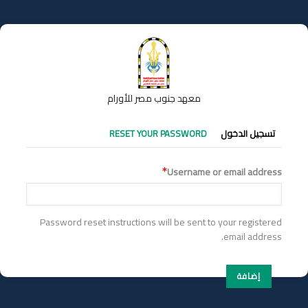
تجاوز
إلى
المحتوى
الرئيسي
معهد جنوب مصر للأورام
التبويبات
تسجيل الدخول
RESET YOUR PASSWORD
الأساسية
Username or email address
Password reset instructions will be sent to your registered
email address.