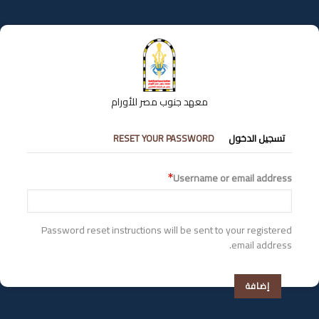
تجاوز
إلى
المحتوى
الرئيسي
معهد جنوب مصر للأورام
التبويبات
تسجيل الدخول
RESET YOUR PASSWORD
الأساسية
Username or email address
Password reset instructions will be sent to your registered
email address.